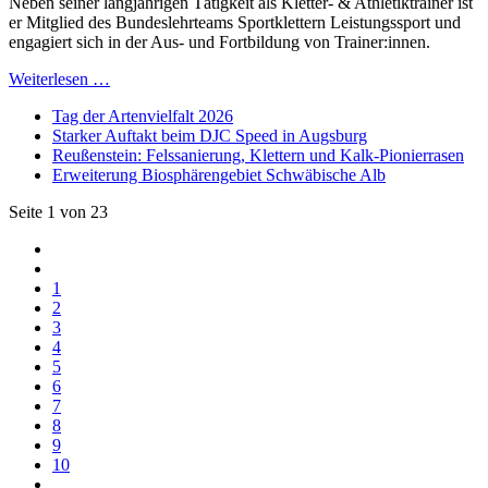
Neben seiner langjährigen Tätigkeit als Kletter- & Athletiktrainer ist
er Mitglied des Bundeslehrteams Sportklettern Leistungssport und
engagiert sich in der Aus- und Fortbildung von Trainer:innen.
Weiterlesen …
Tag der Artenvielfalt 2026
Starker Auftakt beim DJC Speed in Augsburg
Reußenstein: Felssanierung, Klettern und Kalk-Pionierrasen
Erweiterung Biosphärengebiet Schwäbische Alb
Seite 1 von 23
1
2
3
4
5
6
7
8
9
10