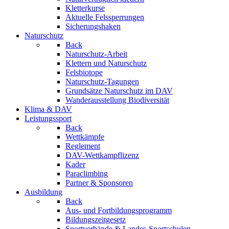
Kletterkurse
Aktuelle Felssperrungen
Sicherungshaken
Naturschutz
Back
Naturschutz-Arbeit
Klettern und Naturschutz
Felsbiotope
Naturschutz-Tagungen
Grundsätze Naturschutz im DAV
Wanderausstellung Biodiversität
Klima & DAV
Leistungssport
Back
Wettkämpfe
Reglement
DAV-Wettkampflizenz
Kader
Paraclimbing
Partner & Sponsoren
Ausbildung
Back
Aus- und Fortbildungsprogramm
Bildungszeitgesetz
Sportverbände & Landes-Sportschulen