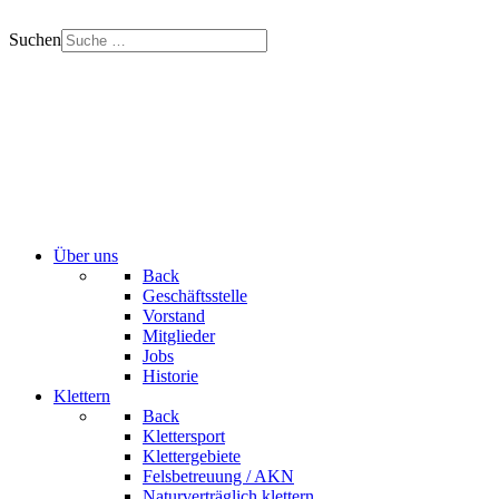
Suchen
Über uns
Back
Geschäftsstelle
Vorstand
Mitglieder
Jobs
Historie
Klettern
Back
Klettersport
Klettergebiete
Felsbetreuung / AKN
Naturverträglich klettern