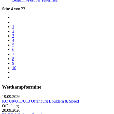
Bergfilm-Festival Tegernsee
Seite 4 von 23
1
2
3
4
5
6
7
8
9
10
Wettkampftermine
19.09.2026
KC U9/U11/U13 Offenburg Bouldern & Speed
Offenburg
20.09.2026