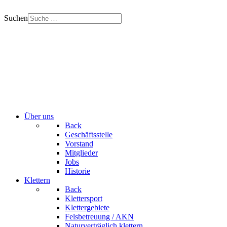
Suchen
Über uns
Back
Geschäftsstelle
Vorstand
Mitglieder
Jobs
Historie
Klettern
Back
Klettersport
Klettergebiete
Felsbetreuung / AKN
Naturverträglich klettern