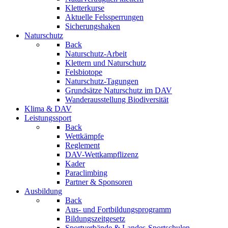
Kletterkurse
Aktuelle Felssperrungen
Sicherungshaken
Naturschutz
Back
Naturschutz-Arbeit
Klettern und Naturschutz
Felsbiotope
Naturschutz-Tagungen
Grundsätze Naturschutz im DAV
Wanderausstellung Biodiversität
Klima & DAV
Leistungssport
Back
Wettkämpfe
Reglement
DAV-Wettkampflizenz
Kader
Paraclimbing
Partner & Sponsoren
Ausbildung
Back
Aus- und Fortbildungsprogramm
Bildungszeitgesetz
Sportverbände & Landes-Sportschulen