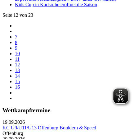
Kids Cup in Karlsruhe eröffnet die Saison
Seite 12 von 23
7
8
9
10
11
12
13
14
15
16
Wettkampftermine
19.09.2026
KC U9/U11/U13 Offenburg Bouldern & Speed
Offenburg
20.09.2026