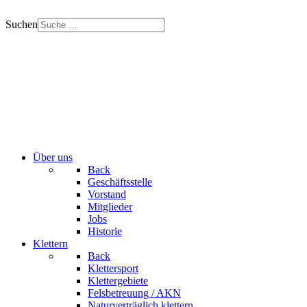
Suchen
Über uns
Back
Geschäftsstelle
Vorstand
Mitglieder
Jobs
Historie
Klettern
Back
Klettersport
Klettergebiete
Felsbetreuung / AKN
Naturverträglich klettern