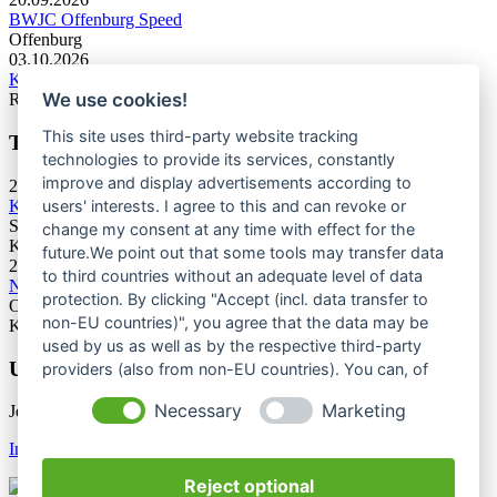
BWJC Offenburg Speed
Offenburg
03.10.2026
KC U13 Rottweil Toprope & Speed
We use cookies!
Rottweil
This site uses third-party website tracking
Termine Bergsport & Naturschutz
technologies to provide its services, constantly
improve and display advertisements according to
28.11.2026
users' interests. I agree to this and can revoke or
Kletterforum 2026
Stuttgart
change my consent at any time with effect for the
Kategorie: Tagung
future.We point out that some tools may transfer data
25.06.2027
to third countries without an adequate level of data
Naturschutztagung 2027
protection. By clicking "Accept (incl. data transfer to
Oberes Donautal, Beuron
non-EU countries)", you agree that the data may be
Kategorie: Tagung
used by us as well as by the respective third-party
Unsere Newsletter
providers (also from non-EU countries). You can, of
course, change your cookie settings at any time.
Necessary
Marketing
Jetzt unsere Newsletter entdecken
Infos & Anmeldung
Reject optional