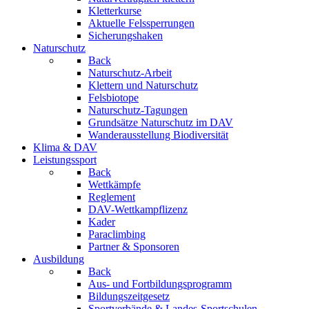
Kletterkurse
Aktuelle Felssperrungen
Sicherungshaken
Naturschutz
Back
Naturschutz-Arbeit
Klettern und Naturschutz
Felsbiotope
Naturschutz-Tagungen
Grundsätze Naturschutz im DAV
Wanderausstellung Biodiversität
Klima & DAV
Leistungssport
Back
Wettkämpfe
Reglement
DAV-Wettkampflizenz
Kader
Paraclimbing
Partner & Sponsoren
Ausbildung
Back
Aus- und Fortbildungsprogramm
Bildungszeitgesetz
Sportverbände & Landes-Sportschulen