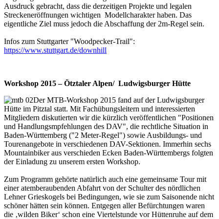
Ausdruck gebracht, dass die derzeitigen Projekte und legalen
Streckeneröffnungen wichtigen Modellcharakter haben. Das
eigentliche Ziel muss jedoch die Abschaffung der 2m-Regel sein.
Infos zum Stuttgarter "Woodpecker-Trail":
https://www.stuttgart.de/downhill
Workshop 2015 – Ötztaler Alpen/ Ludwigsburger Hütte
Der MTB-Workshop 2015 fand auf der Ludwigsburger
Hütte im Pitztal statt. Mit Fachübungsleitern und interessierten
Mitgliedern diskutierten wir die kürzlich veröffentlichen "Positionen
und Handlungsmpfehlungen des DAV", die rechtliche Situation in
Baden-Württemberg ("2 Meter-Regel") sowie Ausbildungs- und
Tourenangebote in verschiedenen DAV-Sektionen. Immerhin sechs
Mountainbiker aus verschieden Ecken Baden-Württembergs folgten
der Einladung zu unserem ersten Workshop.
Zum Programm gehörte natürlich auch eine gemeinsame Tour mit
einer atemberaubenden Abfahrt von der Schulter des nördlichen
Lehner Grieskogels bei Bedingungen, wie sie zum Saisonende nicht
schöner hätten sein können. Entgegen aller Befürchtungen waren
die ‚wilden Biker‘ schon eine Viertelstunde vor Hüttenruhe auf dem