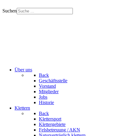
Suchen
Über uns
Back
Geschäftsstelle
Vorstand
Mitglieder
Jobs
Historie
Klettern
Back
Klettersport
Klettergebiete
Felsbetreuung / AKN
Naturverträglich klettern