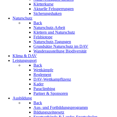
Kletterkurse
Aktuelle Felssperrungen
Sicherungshaken
Naturschutz
Back
Naturschutz-Arbeit
Klettern und Naturschutz
Felsbiotope
Naturschutz-Tagungen
Grundsätze Naturschutz im DAV
Wanderausstellung Biodiversität
Klima & DAV
Leistungssport
Back
Wettkämpfe
Reglement
DAV-Wettkampflizenz
Kader
Paraclimbing
Partner & Sponsoren
Ausbildung
Back
Aus- und Fortbildungsprogramm
Bildungszeitgesetz
Sportverbände & Landes-Sportschulen