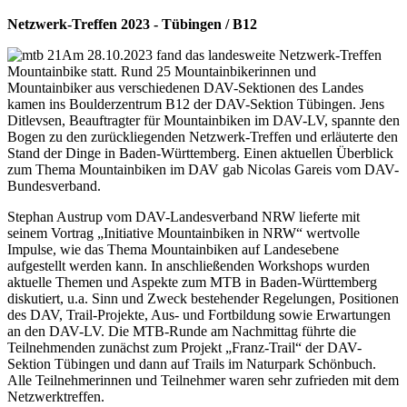
Netzwerk-Treffen 2023 - Tübingen / B12
Am 28.10.2023 fand das landesweite Netzwerk-Treffen
Mountainbike statt. Rund 25 Mountainbikerinnen und
Mountainbiker aus verschiedenen DAV-Sektionen des Landes
kamen ins Boulderzentrum B12 der DAV-Sektion Tübingen. Jens
Ditlevsen, Beauftragter für Mountainbiken im DAV-LV, spannte den
Bogen zu den zurückliegenden Netzwerk-Treffen und erläuterte den
Stand der Dinge in Baden-Württemberg. Einen aktuellen Überblick
zum Thema Mountainbiken im DAV gab Nicolas Gareis vom DAV-
Bundesverband.
Stephan Austrup vom DAV-Landesverband NRW lieferte mit
seinem Vortrag „Initiative Mountainbiken in NRW“ wertvolle
Impulse, wie das Thema Mountainbiken auf Landesebene
aufgestellt werden kann. In anschließenden Workshops wurden
aktuelle Themen und Aspekte zum MTB in Baden-Württemberg
diskutiert, u.a. Sinn und Zweck bestehender Regelungen, Positionen
des DAV, Trail-Projekte, Aus- und Fortbildung sowie Erwartungen
an den DAV-LV. Die MTB-Runde am Nachmittag führte die
Teilnehmenden zunächst zum Projekt „Franz-Trail“ der DAV-
Sektion Tübingen und dann auf Trails im Naturpark Schönbuch.
Alle Teilnehmerinnen und Teilnehmer waren sehr zufrieden mit dem
Netzwerktreffen.