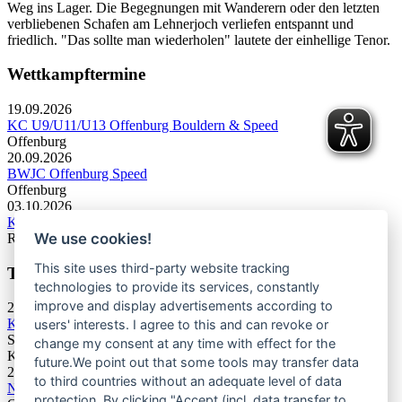
Weg ins Lager. Die Begegnungen mit Wanderern oder den letzten
verbliebenen Schafen am Lehnerjoch verliefen entspannt und
friedlich. "Das sollte man wiederholen" lautete der einhellige Tenor.
Wettkampftermine
19.09.2026
KC U9/U11/U13 Offenburg Bouldern & Speed
Offenburg
20.09.2026
BWJC Offenburg Speed
Offenburg
03.10.2026
KC U13 Rottweil Toprope & Speed
We use cookies!
Rottweil
This site uses third-party website tracking
Termine Bergsport & Naturschutz
technologies to provide its services, constantly
improve and display advertisements according to
28.11.2026
Kletterforum 2026
users' interests. I agree to this and can revoke or
Stuttgart
change my consent at any time with effect for the
Kategorie: Tagung
future.We point out that some tools may transfer data
25.06.2027
to third countries without an adequate level of data
Naturschutztagung 2027
protection. By clicking "Accept (incl. data transfer to