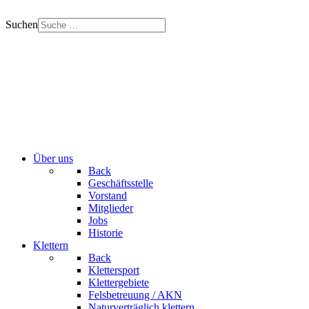
Suchen
Über uns
Back
Geschäftsstelle
Vorstand
Mitglieder
Jobs
Historie
Klettern
Back
Klettersport
Klettergebiete
Felsbetreuung / AKN
Naturverträglich klettern