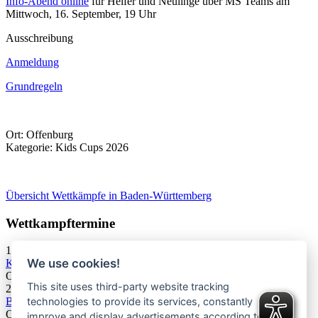
Info-Abend online
für Helfer und Neulinge über MS Teams am
Mittwoch, 16. September, 19 Uhr
Ausschreibung
Anmeldung
Grundregeln
Ort:
Offenburg
Kategorie: Kids Cups 2026
Übersicht Wettkämpfe in Baden-Württemberg
Wettkampftermine
19.09.2026
We use cookies!
KC U9/U11/U13 Offenburg Bouldern & Speed
Offenburg
This site uses third-party website tracking
20.09.2026
technologies to provide its services, constantly
BWJC Offenburg Speed
Offenburg
improve and display advertisements according to