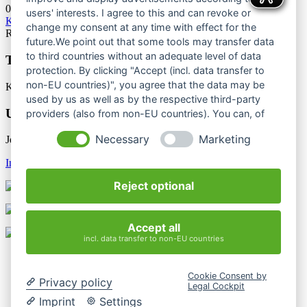
03.10.2026
users' interests. I agree to this and can revoke or
KC U13 Rottweil Toprope & Speed
change my consent at any time with effect for the
Rottweil
future.We point out that some tools may transfer data
to third countries without an adequate level of data
Termine Bergsport & Naturschutz
protection. By clicking "Accept (incl. data transfer to
non-EU countries)", you agree that the data may be
Keine Termine
used by us as well as by the respective third-party
Unsere Newsletter
providers (also from non-EU countries). You can, of
course, change your cookie settings at any time.
Necessary
Marketing
Jetzt unsere Newsletter entdecken
Infos & Anmeldung
Reject optional
Accept all
incl. data transfer to non-EU countries
Kontakt
Impressum
Cookie Consent by
Datenschutzerklärung
Privacy policy
Legal Cockpit
Mediathek
Imprint
Settings
Login