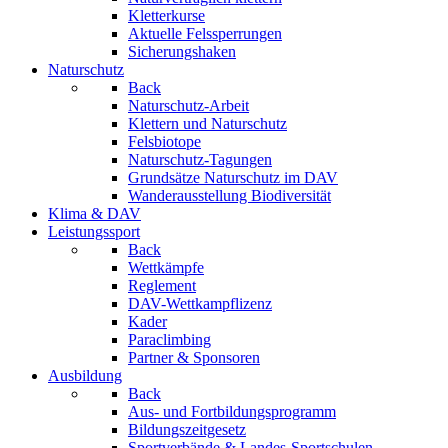
Kletterkurse
Aktuelle Felssperrungen
Sicherungshaken
Naturschutz
Back
Naturschutz-Arbeit
Klettern und Naturschutz
Felsbiotope
Naturschutz-Tagungen
Grundsätze Naturschutz im DAV
Wanderausstellung Biodiversität
Klima & DAV
Leistungssport
Back
Wettkämpfe
Reglement
DAV-Wettkampflizenz
Kader
Paraclimbing
Partner & Sponsoren
Ausbildung
Back
Aus- und Fortbildungsprogramm
Bildungszeitgesetz
Sportverbände & Landes-Sportschulen