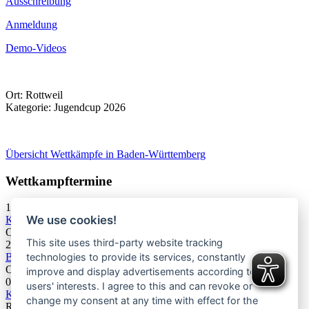
Ausschreibung
Anmeldung
Demo-Videos
Ort:
Rottweil
Kategorie: Jugendcup 2026
Übersicht Wettkämpfe in Baden-Württemberg
Wettkampftermine
19.09.2026
We use cookies!
KC U9/U11/U13 Offenburg Bouldern & Speed
Offenburg
This site uses third-party website tracking
20.09.2026
technologies to provide its services, constantly
BWJC Offenburg Speed
Offenburg
improve and display advertisements according to
03.10.2026
users' interests. I agree to this and can revoke or
KC U13 Rottweil Toprope & Speed
change my consent at any time with effect for the
Rottweil