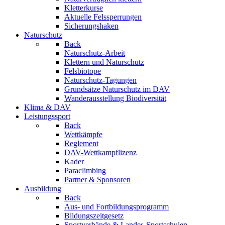
Kletterkurse
Aktuelle Felssperrungen
Sicherungshaken
Naturschutz
Back
Naturschutz-Arbeit
Klettern und Naturschutz
Felsbiotope
Naturschutz-Tagungen
Grundsätze Naturschutz im DAV
Wanderausstellung Biodiversität
Klima & DAV
Leistungssport
Back
Wettkämpfe
Reglement
DAV-Wettkampflizenz
Kader
Paraclimbing
Partner & Sponsoren
Ausbildung
Back
Aus- und Fortbildungsprogramm
Bildungszeitgesetz
Sportverbände & Landes-Sportschulen