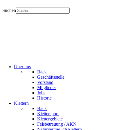
Suchen
Über uns
Back
Geschäftsstelle
Vorstand
Mitglieder
Jobs
Historie
Klettern
Back
Klettersport
Klettergebiete
Felsbetreuung / AKN
Naturverträglich klettern