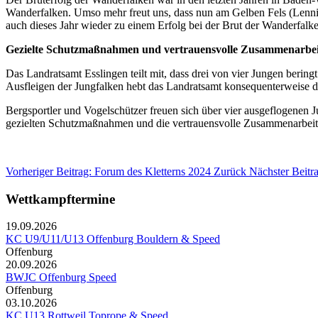
Wanderfalken. Umso mehr freut uns, dass nun am Gelben Fels (Lenni
auch dieses Jahr wieder zu einem Erfolg bei der Brut der Wanderfalke
Gezielte Schutzmaßnahmen und vertrauensvolle Zusammenarbei
Das Landratsamt Esslingen teilt mit, dass drei von vier Jungen berin
Ausfleigen der Jungfalken hebt das Landratsamt konsequenterweise di
Bergsportler und Vogelschützer freuen sich über vier ausgeflogenen 
gezielten Schutzmaßnahmen und die vertrauensvolle Zusammenarbeit al
Vorheriger Beitrag: Forum des Kletterns 2024
Zurück
Nächster Beitr
Wettkampftermine
19.09.2026
KC U9/U11/U13 Offenburg Bouldern & Speed
Offenburg
20.09.2026
BWJC Offenburg Speed
Offenburg
03.10.2026
KC U13 Rottweil Toprope & Speed