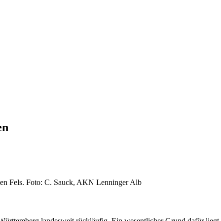
en
ben Fels. Foto: C. Sauck, AKN Lenninger Alb
ürttemberg landesweit rückläufig. Ein wesentlicher Grund dafür liegt 