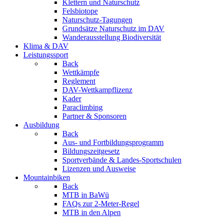
Klettern und Naturschutz
Felsbiotope
Naturschutz-Tagungen
Grundsätze Naturschutz im DAV
Wanderausstellung Biodiversität
Klima & DAV
Leistungssport
Back
Wettkämpfe
Reglement
DAV-Wettkampflizenz
Kader
Paraclimbing
Partner & Sponsoren
Ausbildung
Back
Aus- und Fortbildungsprogramm
Bildungszeitgesetz
Sportverbände & Landes-Sportschulen
Lizenzen und Ausweise
Mountainbiken
Back
MTB in BaWü
FAQs zur 2-Meter-Regel
MTB in den Alpen