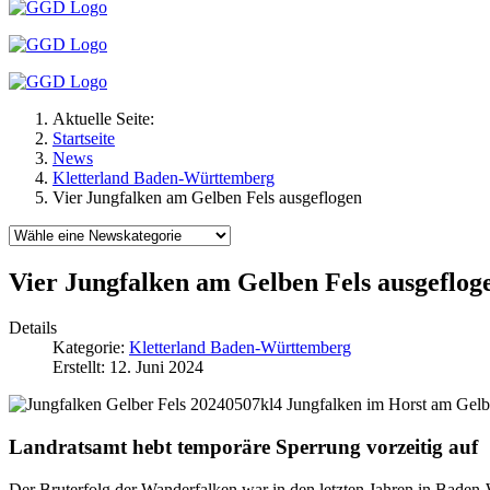
Aktuelle Seite:
Startseite
News
Kletterland Baden-Württemberg
Vier Jungfalken am Gelben Fels ausgeflogen
Vier Jungfalken am Gelben Fels ausgeflog
Details
Kategorie:
Kletterland Baden-Württemberg
Erstellt: 12. Juni 2024
4 Jungfalken im Horst am Gel
Landratsamt hebt temporäre Sperrung vorzeitig auf
Der Bruterfolg der Wanderfalken war in den letzten Jahren in Baden-W