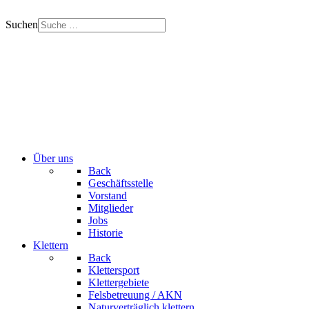
Suchen
Über uns
Back
Geschäftsstelle
Vorstand
Mitglieder
Jobs
Historie
Klettern
Back
Klettersport
Klettergebiete
Felsbetreuung / AKN
Naturverträglich klettern