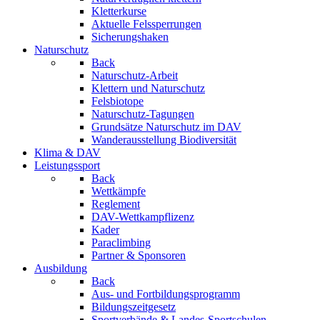
Kletterkurse
Aktuelle Felssperrungen
Sicherungshaken
Naturschutz
Back
Naturschutz-Arbeit
Klettern und Naturschutz
Felsbiotope
Naturschutz-Tagungen
Grundsätze Naturschutz im DAV
Wanderausstellung Biodiversität
Klima & DAV
Leistungssport
Back
Wettkämpfe
Reglement
DAV-Wettkampflizenz
Kader
Paraclimbing
Partner & Sponsoren
Ausbildung
Back
Aus- und Fortbildungsprogramm
Bildungszeitgesetz
Sportverbände & Landes-Sportschulen