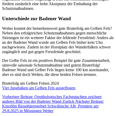
fördern zusätzlich eine hohe Akzeptanz der Einhaltung der
Schutzmaßnahmen.
Unterschiede zur Badener Wand
Woher kommt der bemerkenswert gute Bruterfolg am Gelben Fels?
Neben den erfolgreichen Schutzmaßnahmen gegen menschliche
Störungen ist ein weiterer Faktor der fehlende Fressfeind: Anders als
an der Badener Wand wurde am Gelben Fels bisher kein Uhu
nachgewiesen. Zudem ist der Horstplatz des Wanderfalken schwer
zugänglich und gut gegen Fressfeinde geschützt.
Der Gelbe Fels ist ein positives Beispiel für gute Zusammenarbeit,
sinnvolle saisonale Schutzmaßnahme und gutem Bruterfolg!
Badener Wand und Gelber Fels liegen keine 100 km auseinander,
aber es sind doch Welten, die diese beiden Felsen trennen.
Bruterfolg am Gelben Felsen 2024
Vier Jungfalken am Gelben Fels ausgeflogen
Vorheriger Beitrag: Ornithologisches Fachgutachten zeichnet
anderes Bild von der Badener Wand
Zurück
Nächster Beitrag:
Kinofilm Biosphärengebiet Schwäbische Alb, Premiere am
29.8.2025 in Mössingen
Weiter